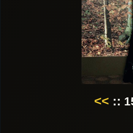
<<
::
1