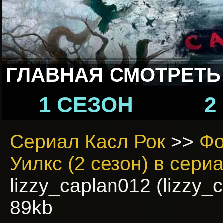
ГЛАВНАЯ
СМОТРЕТЬ
1 СЕЗОН
2
Сериал Касл Рок
>>
Фо
Уилкс (2 сезон) в сери
lizzy_caplan012 (lizzy_
89kb