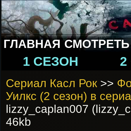
ГЛАВНАЯ
СМОТРЕТЬ
1 СЕЗОН
2
Сериал Касл Рок
>>
Фо
Уилкс (2 сезон) в сери
lizzy_caplan007 (lizzy_
46kb