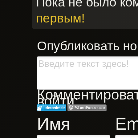
Пока не было ко
первым!
Опубликовать н
Комментировать
войти:
Имя
Em