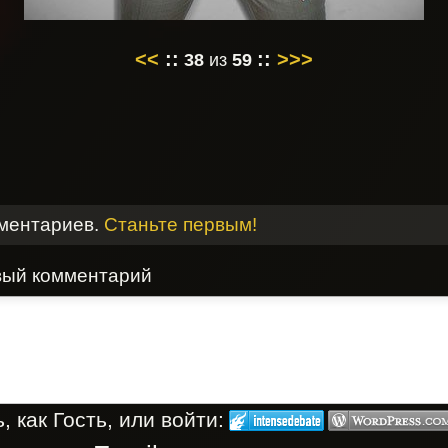
<<
::
::
>>>
38
из
59
мментариев.
Станьте первым!
вый комментарий
 как Гость, или войти: