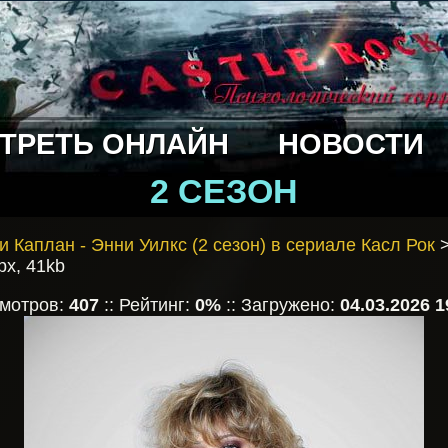
ТРЕТЬ ОНЛАЙН
НОВОСТИ
2 СЕЗОН
и Каплан - Энни Уилкс (2 сезон) в сериале Касл Рок
>
px, 41kb
смотров:
407
:: Рейтинг:
0%
:: Загружено:
04.03.2026 1