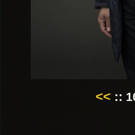
<<
::
1