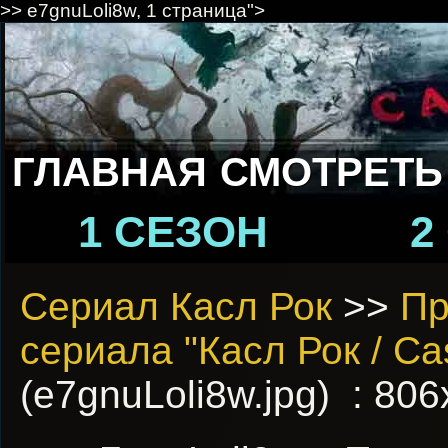
>> e7gnuLoli8w, 1 страница">
ГЛАВНАЯ
СМОТРЕТЬ
1 СЕЗОН
2
Сериал Касл Рок
>>
Пр
сериала "Касл Рок / Ca
(e7gnuLoli8w.jpg) : 80