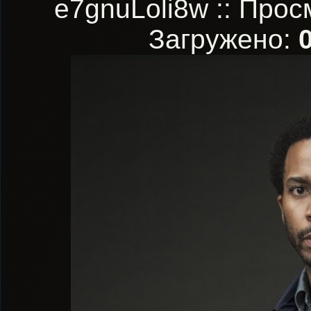
e7gnuLoli8w :: Про
Загружено: