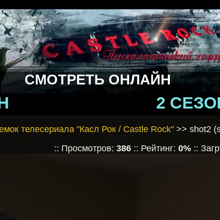
СМОТРЕТЬ ОНЛАЙН
Н
2 СЕЗО
емок телесериала "Касл Рок / Castle Rock"
>> shot2 (s
:: Просмотров:
386
:: Рейтинг:
0%
:: Заг