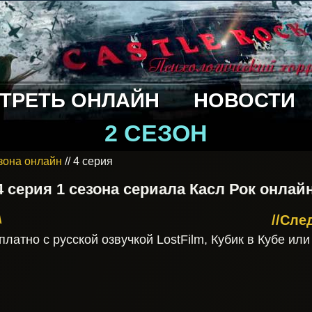
ТРЕТЬ ОНЛАЙН
НОВОСТИ
2 СЕЗОН
езона онлайн
// 4 серия
4 серия 1 сезона сериала Касл Рок онлай
//Cле
\
латно с русской озвучкой LostFilm, Кубик в Кубе ил